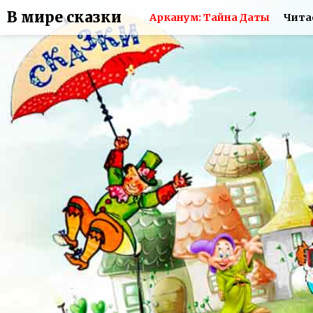
В мире сказки
Арканум: Тайна Даты
Чита