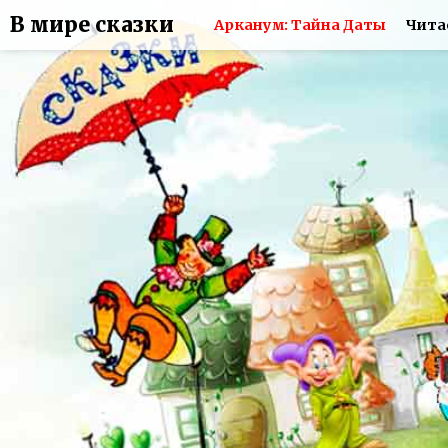
В мире сказки
Арканум: Тайна Даты
Чита