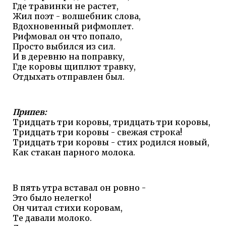
Где травинки не растет,
Жил поэт - волшебник слова,
Вдохновенный рифмоплет.
Рифмовал он что попало,
Просто выбился из сил.
И в деревню на поправку,
Где коровы щиплют травку,
Отдыхать отправлен был.
Припев:
Тридцать три коровы, тридцать три коровы,
Тридцать три коровы - свежая строка!
Тридцать три коровы - стих родился новый,
Как стакан парного молока.
В пять утра вставал он ровно -
Это было нелегко!
Он читал стихи коровам,
Те давали молоко.