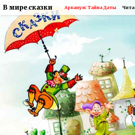
В мире сказки
Арканум: Тайна Даты
Чита