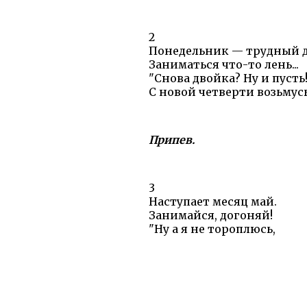
2
Понедельник — трудный д
Заниматься что-то лень...
"Снова двойка? Ну и пусть
С новой четверти возьмусь
Припев.
3
Наступает месяц май.
Занимайся, догоняй!
"Ну а я не тороплюсь,
В сентябре за ум возьмусь!
Припев:
Это невозможно,