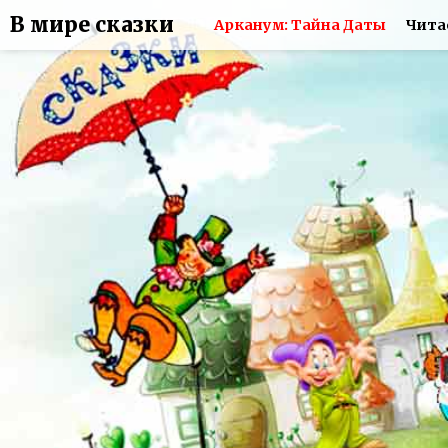
В мире сказки
Арканум: Тайна Даты
Чита