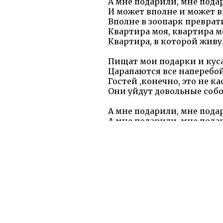
А мне подарили, мне подар
И может вполне и может в
Вполне в зоопарк преврат
Квартира моя, квартира м
Квартира, в которой живу
Пищат мои подарки и кус
Царапаются все наперебо
Гостей ,конечно, это не ка
Они уйдут довольные собо
А мне подарили, мне подар
А мне подарили, мне подар
И может вполне и может в
Вполне в зоопарк преврат
Квартира моя, квартира м
Квартира, в которой живу
И может вполне и может в
Вполне в зоопарк преврат
Квартира моя, квартира м
Квартира, в которой живу