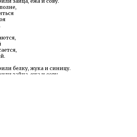
или зайца, ежа и сову.
полне,
иться
оя
.
аются,
й
сается,
й.
или белку, жука и синицу.
или зайца, ежа и сову.
полне,
иться
оя
.
полне,
иться
оя
.