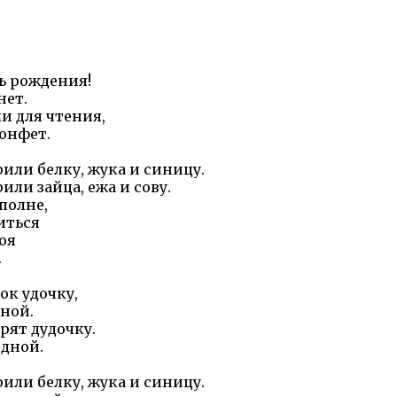
нь рождения!
нет.
и для чтения,
онфет.
или белку, жука и синицу.
или зайца, ежа и сову.
полне,
иться
оя
.
ок удочку,
ной.
арят дудочку.
одной.
или белку, жука и синицу.