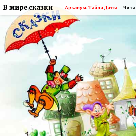
В мире сказки
Арканум: Тайна Даты
Чита