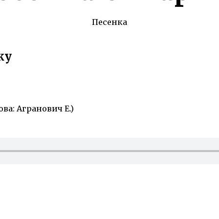
Песенка
ку
ва: Агранович Е.)