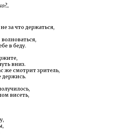
?...
не за что держаться,
 волноваться,
бе в беду.
ержите,
уть вниз.
с же смотрит зритель,
е держись.
получилось,
ом висеть,
у,
ы,
.