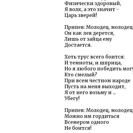
Физически здоровый,
Я волк, а это значит -
Царь зверей!
Припев: Молодец, молодец
Он как лев дерется,
Лишь от зайца ему
Достается.
Хоть трус всего боится:
И темноты, и шприца,
Но я любого победить мо
Кто смелый?
При всем честном народе
Пусть на меня выходит,
Я от него возьму и ...
Убегу!
Припев: Молодец, молодец
Можно им гордиться
Всемером одного
Не боится!