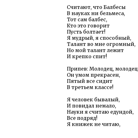
Считают, что Балбесы
В науках ни бельмеса,
Тот сам балбес,
Кто это говорит
Пусть болтает!
Я мудрый, я способный,
Талант во мне огромный,
Но мой талант лежит
И крепко спит!
Припев: Молодец, молодец
Он умом прекрасен,
Пятый все сидит
В третьем классе!
Я человек бывалый,
И повидал немало,
Науки я считаю едундой,
Все подряд!
Я книжек не читаю,
Кружки не посещаю,
Весь день я занимаюсь