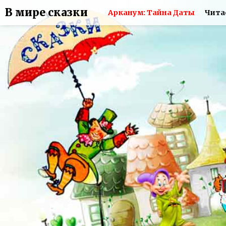
В мире сказки
Арканум: Тайна Даты
Чита