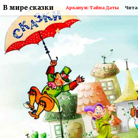
В мире сказки
Арканум: Тайна Даты
Чита