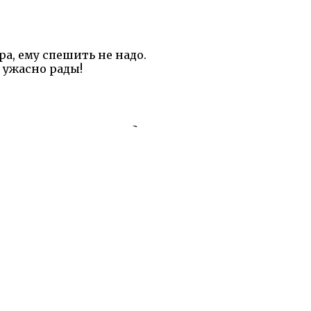
ра, ему спешить не надо.
и ужасно рады!
, что я не иду в гости?
кажется придумал!
ь...
нам всегда приходит по утрам.
 ходите в гости по утрам!
 ходите в гости по утрам!
и:
Диафильмы