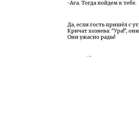
-Ага. Тогда пойдем к тебе.
Да, если гость пришёл с ут
Кричат хозяева: "Ура!", он
Они ужасно рады!
-Постой! Теперь получается
-А что же делать? Пух, я 
Давай пойдем к кому-нибуд
Недаром солнце в гости к 
Тарам-парам, тарам-парам,
Тарам-парам, тарам-парам,
О сайте
Все сказк