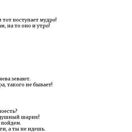
м тот поступает мудро!
м, на то оно и утро!
яева зевают.
ра, такого не бывает!
поесть?
здушный шарик!
 пойдем.
ти, а ты не идешь.