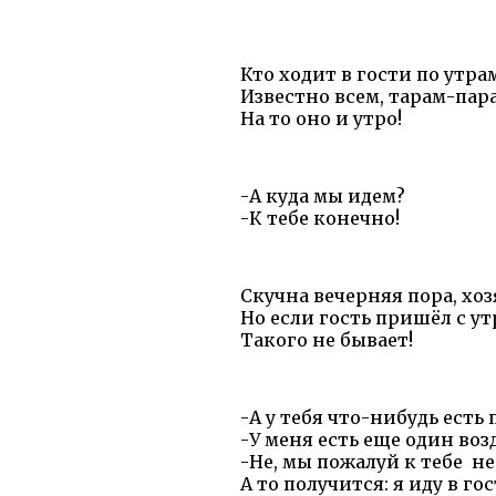
Кто ходит в гости по утра
Известно всем, тарам-пара
На то оно и утро!
-А куда мы идем?
-К тебе конечно!
Скучна вечерняя пора, хоз
Но если гость пришёл с ут
Такого не бывает!
-А у тебя что-нибудь есть 
-У меня есть еще один во
-Не, мы пожалуй к тебе не
А то получится: я иду в гос