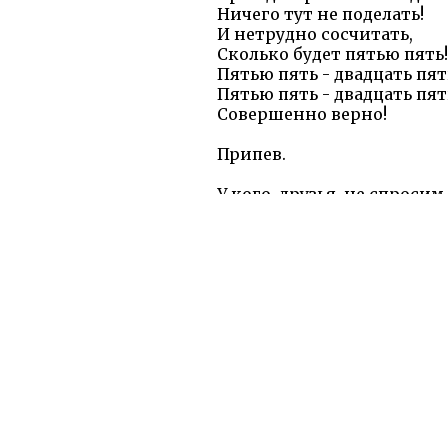
Ничего тут не поделать!
И нетрудно сосчитать,
Сколько будет пятью пять!
Пятью пять - двадцать пят
Пятью пять - двадцать пят
Совершенно верно!
Припев.
У кого, друзья, не спросим,
Шестью восемь - сорок во
Шестью шесть - прошу уче
Неизменно тридцать шест
Шестью шесть - тридцать 
Шестью шесть - тридцать 
Совершенно верно!
Припев.