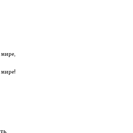
 мире,
 мире!
ть,