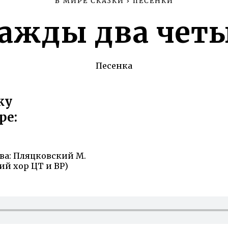
В МИРЕ СКАЗКИ
›
ПЕСЕНКИ
ажды два чет
Песенка
ку
ре:
ва: Пляцковский М.
й хор ЦТ и ВР)