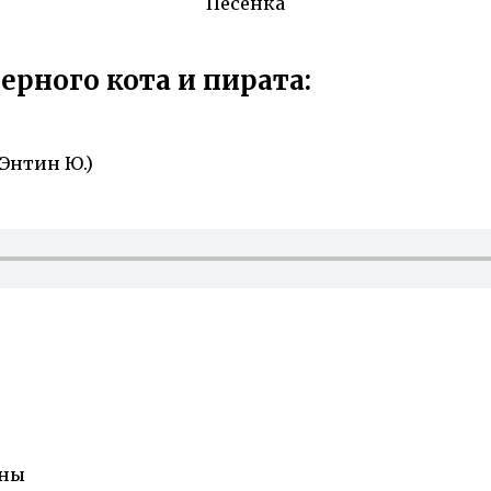
Песенка
ерного кота и пирата:
 Энтин Ю.)
аны