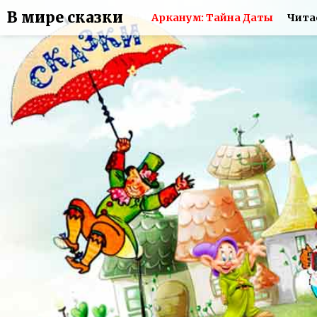
В мире сказки
Арканум: Тайна Даты
Чита