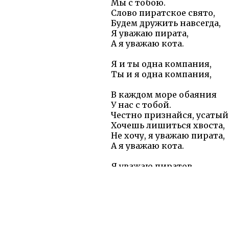
Мы с тобою.
Слово пиратское свято,
Будем дружить навсегда,
Я уважаю пирата,
А я уважаю кота.
Я и ты одна компания,
Ты и я одна компания,
В каждом море обаяния
У нас с тобой.
Честно признайся, усатый
Хочешь лишиться хвоста,
Не хочу, я уважаю пирата,
А я уважаю кота.
Я уважаю пиратов,
А я уважаю котов,
Я уважаю пиратов,
А я уважаю...
О, готов!