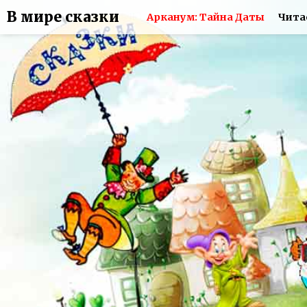
В мире сказки
Арканум: Тайна Даты
Чита