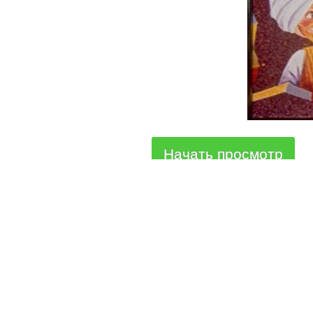
Начать просмотр
О сайте
Все сказк
2010-2026 Добрые сказки для
Русские а
Ваших детей
Прислать сказку
Зарубежн
Сказки на