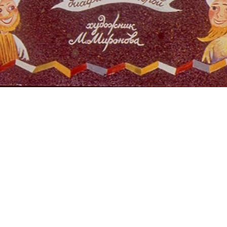
и:
Диафильмы
Раскраски
вторы
Песенки
ые авторы
Аудиосказки
родов мира