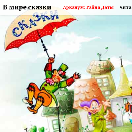
В мире сказки
Арканум: Тайна Даты
Чита