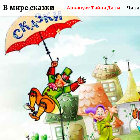
В мире сказки
Арканум: Тайна Даты
Чита