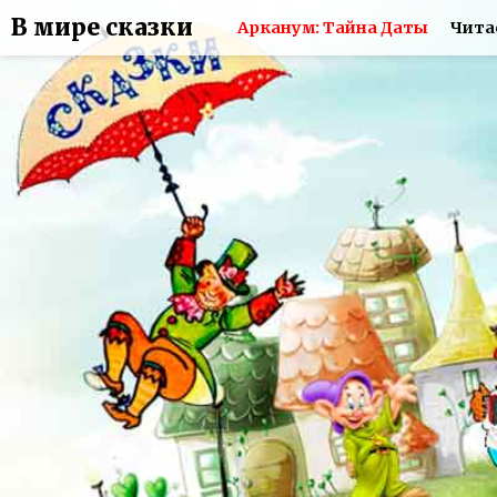
В мире сказки
Арканум: Тайна Даты
Чита