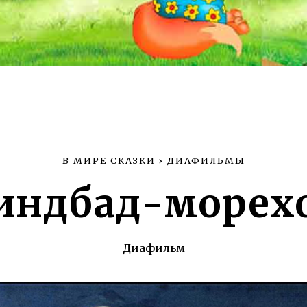
В МИРЕ СКАЗКИ
›
ДИАФИЛЬМЫ
индбад-морех
Диафильм