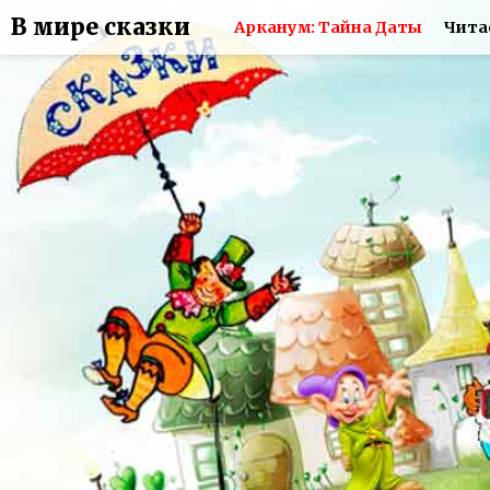
В мире сказки
Арканум: Тайна Даты
Чита