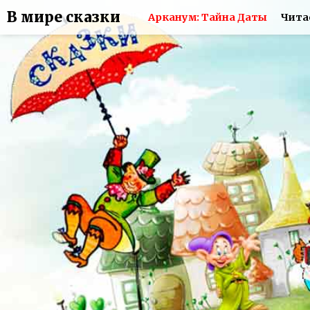
В мире сказки
Арканум: Тайна Даты
Чита