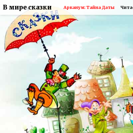
В мире сказки
Арканум: Тайна Даты
Чита