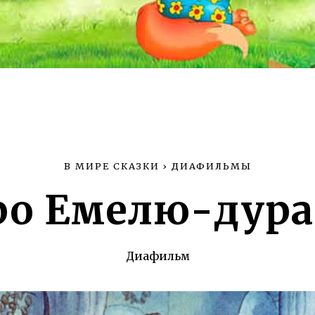
В МИРЕ СКАЗКИ
›
ДИАФИЛЬМЫ
ро Емелю-дура
Диафильм