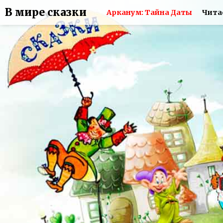
В мире сказки
Арканум: Тайна Даты
Чита