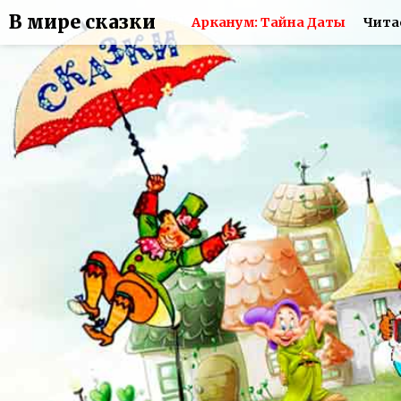
В мире сказки
Арканум: Тайна Даты
Чита