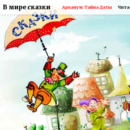
В мире сказки
Арканум: Тайна Даты
Чита