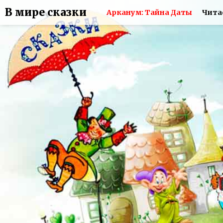
В мире сказки
Арканум: Тайна Даты
Чита