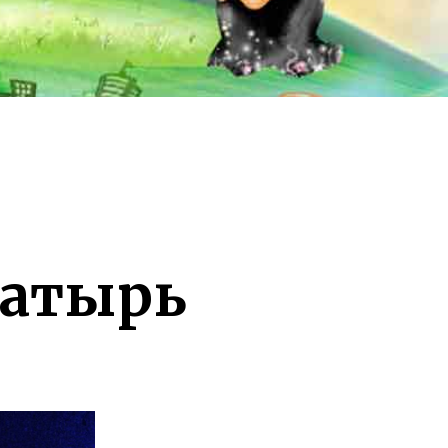
гатырь