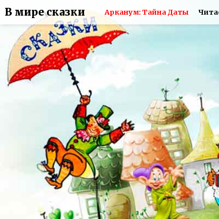
В мире сказки
Арканум: Тайна Даты
Чита