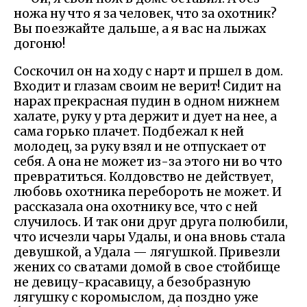
ножа ну что я за человек, что за охотник?
Вы поезжайте дальше, а я вас на лыжах
догоню!
Соскочил он на ходу с нарт и пршел в дом.
Входит и глазам своим не верит! Сидит на
нарах прекрасная пудин в одном нижнем
халате, руку у рта держит и дует на нее, а
сама горько плачет. Подбежал к ней
молодец, за руку взял и не отпускает от
себя. А она не может из-за этого ни во что
превратиться. Колдовство не действует,
любовь охотника перебороть не может. И
рассказала она охотнику все, что с ней
случилось. И так они друг друга полюбили,
что исчезли чары Удалы, и она вновь стала
девушкой, а Удала — лягушкой. Привезли
жених со сватами домой в свое стойбище
не девицу-красавицу, а безобразную
лягушку с коромыслом, да поздно уже