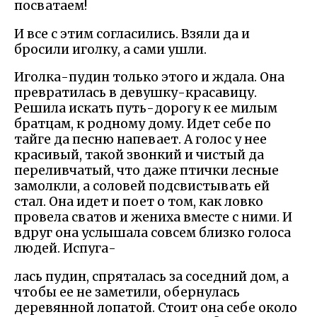
посватаем!
И все с этим согласились. Взяли да и
бросили иголку, а сами ушли.
Иголка-пудин только этого и ждала. Она
превратилась в девушку-красавицу.
Решила искать путь-дорогу к ее милым
братцам, к родному дому. Идет себе по
тайге да песню напевает. А голос у нее
красивый, такой звонкий и чистый да
переливчатый, что даже птички лесные
замолкли, а соловей подсвистывать ей
стал. Она идет и поет о том, как ловко
провела сватов и жениха вместе с ними. И
вдруг она услышала совсем близко голоса
людей. Испуга-
лась пудин, спряталась за соседний дом, а
чтобы ее не заметили, обернулась
деревянной лопатой. Стоит она себе около