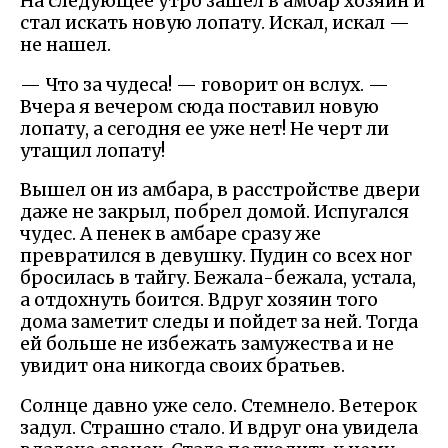
На следующее утро зашел в амбар хозяин и
стал искать новую лопату. Искал, искал —
не нашел.
— Что за чудеса! — говорит он вслух. —
Вчера я вечером сюда поставил новую
лопату, а сегодня ее уже нет! Не черт ли
утащил лопату!
Вышел он из амбара, в расстройстве двери
даже не закрыл, побрел домой. Испугался
чудес. А пенек в амбаре сразу же
превратился в девушку. Пудин со всех ног
бросилась в тайгу. Бежала-бежала, устала,
а отдохнуть боится. Вдруг хозяин того
дома заметит следы и пойдет за ней. Тогда
ей больше не избежать замужества и не
увидит она никогда своих братьев.
Солнце давно уже село. Стемнело. Ветерок
задул. Страшно стало. И вдруг она увидела