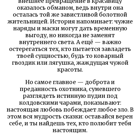
внешнее превращение в красавицу
оказалось обманом, ведь внутри она
осталась той же завистливой болотной
жительницей. История напоминает: чужие
наряды и маски могут дать временную
выгоду, но никогда не заменят
внутреннего света. А ещё — важно
остерегаться тех, кто пытается завладеть
твоей сущностью, будь то коварный
гвоздик или лягушка, жаждущая чужой
красоты.
Но самое главное — доброта и
преданность охотника, сумевшего
разглядеть истинную пудин под
колдовскими чарами, показывают:
настоящая любовь побеждает любое зло. В
этом вся мудрость сказки: оставайся верен
себе, и ты найдешь тех, кто полюбит тебя
настоящим.