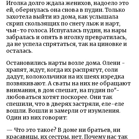
Иголка долго ждала женихов, надоело это
ей, обернулась она снова в пудин. Только
захотела выйти из дома, как услышала
скрип скользящих по снегу лыж и нарт,
чьи-то голоса. Испугалась пудин, на нары
забралась и опять в иголку превратилась,
да не успела спрятаться, так на циновке и
осталась.
Остановились нарты возле дома. Олени -
храпят, ждут, когда их распрягут, соли
дадут, колокольчики на их шеях изредка
позвякивают. А сваты на них не обращают
внимания, в дом спешат, на пудин по"-
любоваться хотят поскорее. Они так
спешили, что в дверях застряли, еле-еле
вошли. Вошли и замерли от изумления.
Один из них говорит:
— Что это такое? В доме ни братьев, ни
красавицы, их сестры, нет. Почему нас так