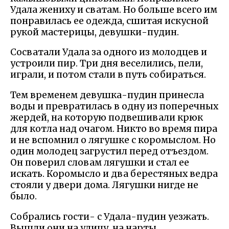
Удала жениху и сватам. Но больше всего им
понравилась ее одежда, сшитая искусной
рукой мастерицы, девушки-пудин.
Сосватали Удала за одного из молодцев и
устроили пир. Три дня веселились, пели,
играли, и потом стали в путь собираться.
Тем временем девушка-пудин принесла
воды и превратилась в одну из поперечных
жердей, на которую подвешивали крюк
для котла над очагом. Никто во время пира
и не вспомнил о лягушке с коромыслом. Но
один молодец загрустил перед отъездом.
Он поверил словам лягушки и стал ее
искать. Коромысло и два берестяных ведра
стояли у двери дома. Лягушки нигде не
было.
Собрались гости- с Удала-пудин уезжать.
Вышли они на улицу, на нарты