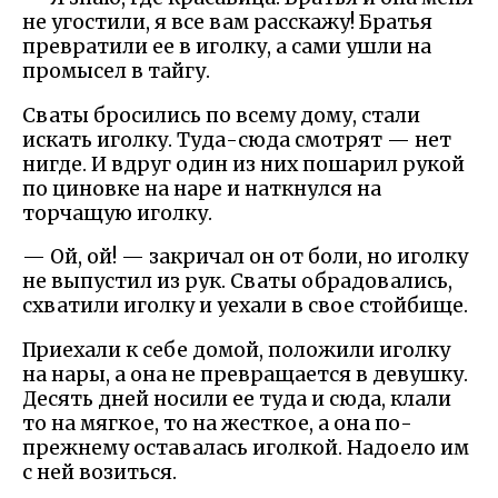
не угостили, я все вам расскажу! Братья
превратили ее в иголку, а сами ушли на
промысел в тайгу.
Сваты бросились по всему дому, стали
искать иголку. Туда-сюда смотрят — нет
нигде. И вдруг один из них пошарил рукой
по циновке на наре и наткнулся на
торчащую иголку.
— Ой, ой! — закричал он от боли, но иголку
не выпустил из рук. Сваты обрадовались,
схватили иголку и уехали в свое стойбище.
Приехали к себе домой, положили иголку
на нары, а она не превращается в девушку.
Десять дней носили ее туда и сюда, клали
то на мягкое, то на жесткое, а она по-
прежнему оставалась иголкой. Надоело им
с ней возиться.