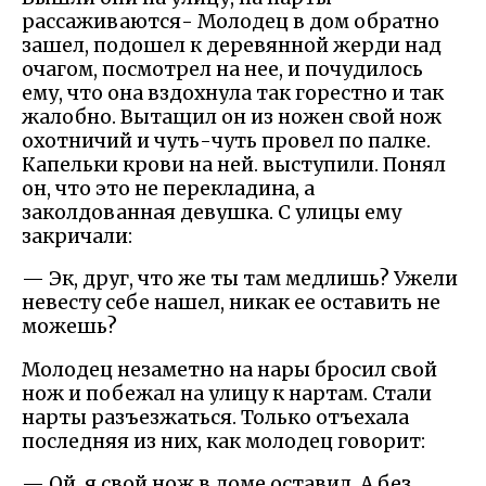
рассаживаются- Молодец в дом обратно
зашел, подошел к деревянной жерди над
очагом, посмотрел на нее, и почудилось
ему, что она вздохнула так горестно и так
жалобно. Вытащил он из ножен свой нож
охотничий и чуть-чуть провел по палке.
Капельки крови на ней. выступили. Понял
он, что это не перекладина, а
заколдованная девушка. С улицы ему
закричали:
— Эк, друг, что же ты там медлишь? Ужели
невесту себе нашел, никак ее оставить не
можешь?
Молодец незаметно на нары бросил свой
нож и побежал на улицу к нартам. Стали
нарты разъезжаться. Только отъехала
последняя из них, как молодец говорит:
— Ой, я свой нож в доме оставил. А без